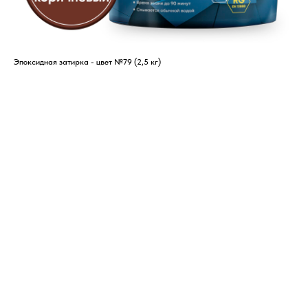
Эпоксидная затирка - цвет №79 (2,5 кг)
Эпо