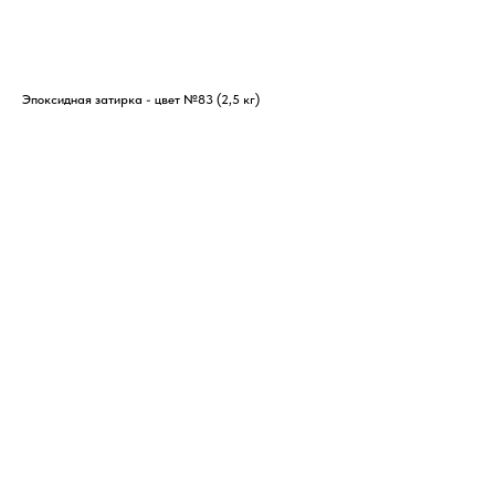
Эпоксидная затирка - цвет №83 (2,5 кг)
Эпо