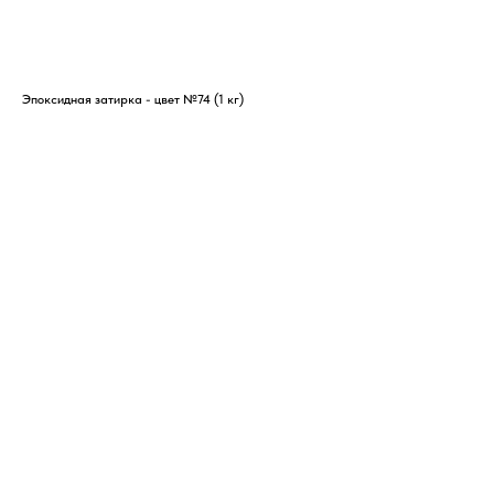
Эпоксидная затирка - цвет №74 (1 кг)
Эпо