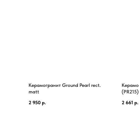
Керамогранит Ground Pearl rect.
Керамо
matt
(PR215)
2 950
р.
2 661
р.