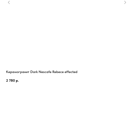
Керамогранит Dark Nescafe Rebece effected
Кер
2 780
р.
2 6