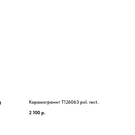
g
Керамогранит T126063 pol. rect.
2 100
р.