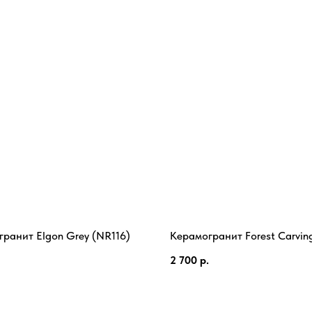
ранит Elgon Grey (NR116)
Керамогранит Forest Carvin
2 700
р.