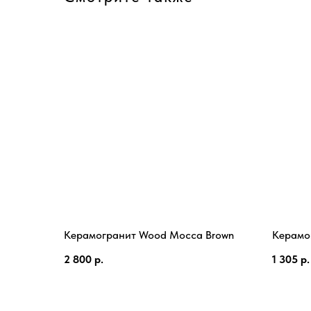
Керамогранит Wood Mocca Brown
Керамог
2 800
р.
1 305
р.