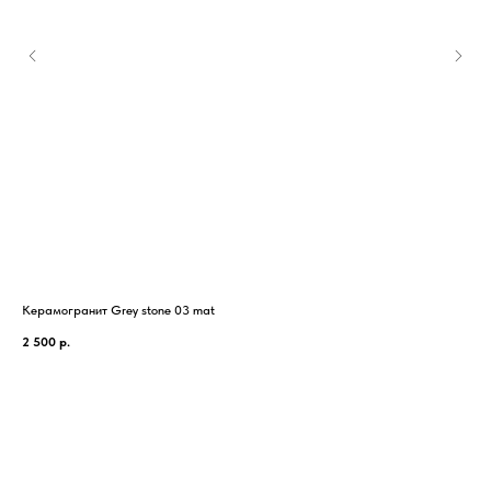
Керамогранит Grey stone 03 mat
Кер
2 500
р.
2 7