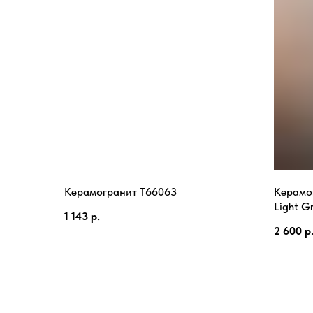
Керамогранит T66063
Керамо
Light G
1 143
р.
2 600
р