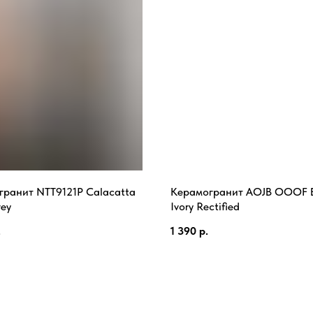
гранит NTT9121P Calacatta
Керамогранит AOJB OOOF 
rey
Ivory Rectified
.
1 390
р.