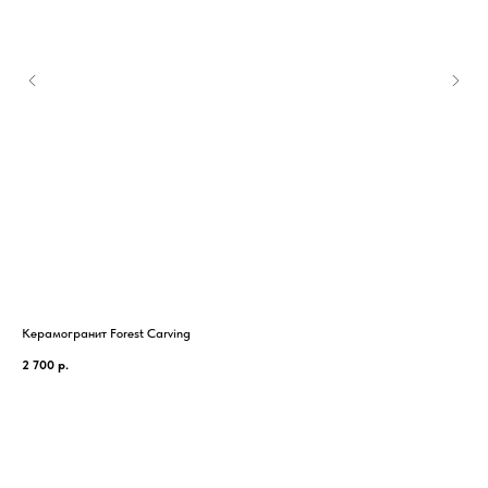
Керамогранит Forest Carving
Кер
2 700
р.
2 4