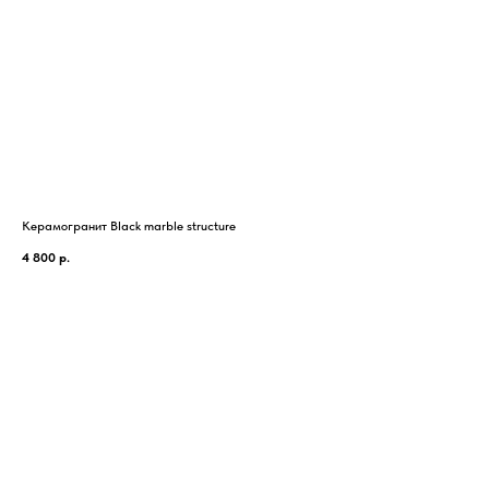
Керамогранит Black marble structure
Кер
4 800
р.
1 4