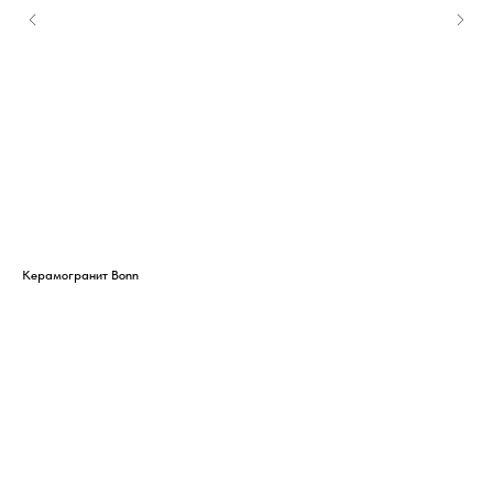
Керамогранит Bonn
Кер
1 1