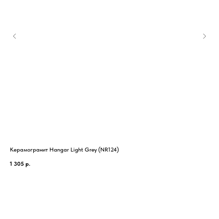
Керамогранит Hangar Light Grey (NR124)
Ке
1 305
р.