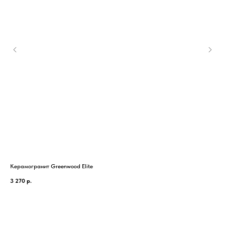
Керамогранит Greenwood Elite
Кер
3 270
р.
1 6