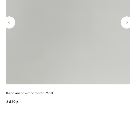
Керамогранит Samanta Matt
Кер
2 520
р.