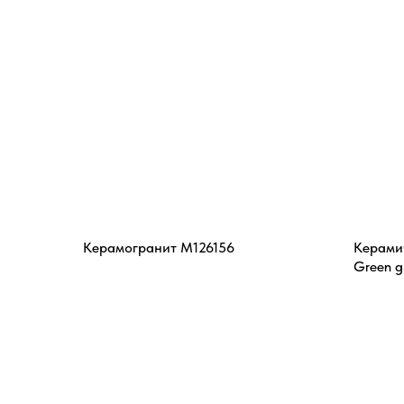
Керамогранит M126156
Керамич
Green g