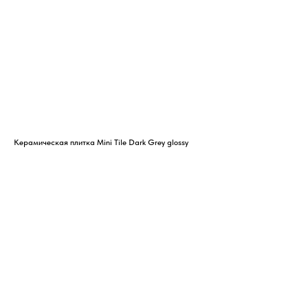
Керамическая плитка Mini Tile Dark Grey glossy
Кер