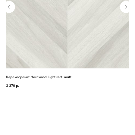
Керамогранит Hardwood Light rect. matt
Кер
3 270
р.
2 1