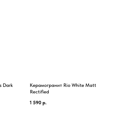
s Dark
Керамогранит Rio White Matt
Rectified
1 590
р.