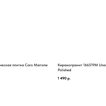
ческая плитка Caro Marrone
Керамогранит 166519M Una
Polished
1 490
р.