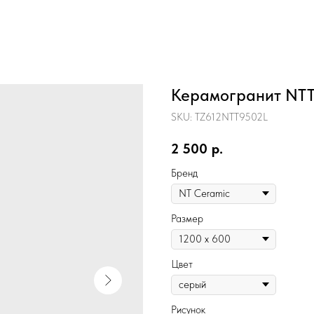
Керамогранит NT
SKU:
TZ612NTT9502L
2 500
р.
Бренд
Размер
Цвет
Рисунок