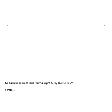
Керамическая плитка Varna Light Grey Rustic 1399
Кер
1 190
р.
1 5