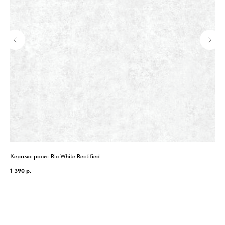
Керамогранит Rio White Rectified
Кер
1 390
р.