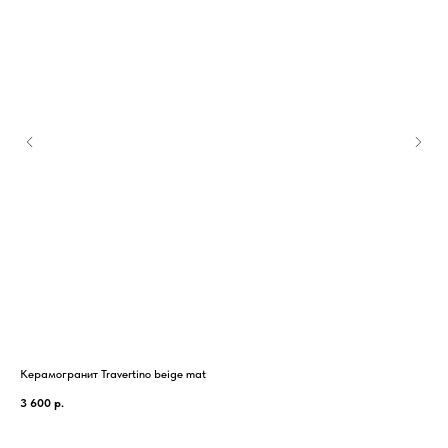
Керамогранит Travertino beige mat
Кер
3 600
р.
2 8