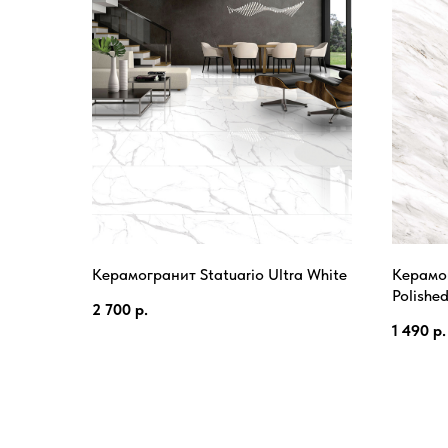
Керамогранит Statuario Ultra White
Керамог
Polishe
2 700
р.
1 490
р.