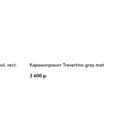
l. rect.
Керамогранит Travertino gray mat
3 600
р.