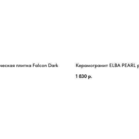
еская плитка Falcon Dark
Керамогранит ELBA PEARL po
1 830
р.