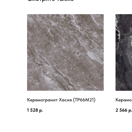
Керамогранит Хасия (TP66M21)
Керамог
1 528
р.
2 566
р