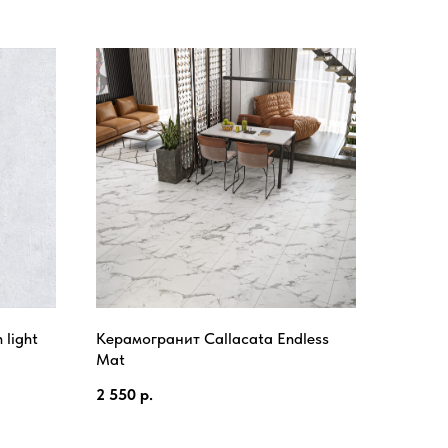
 light
Керамогранит Callacata Endless
Mat
2 550
р.