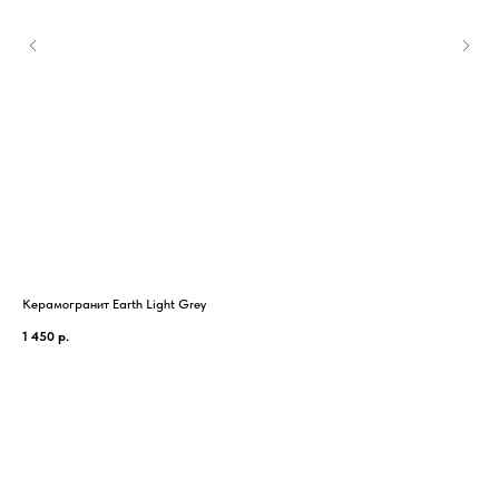
Керамогранит Earth Light Grey
Кер
1 450
р.
2 8