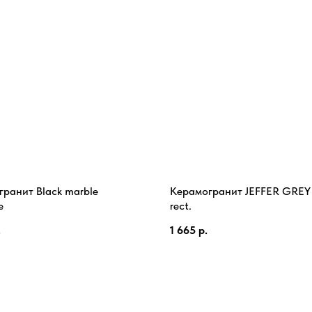
ранит Black marble
Керамогранит JEFFER GREY 
e
rect.
.
1 665
р.