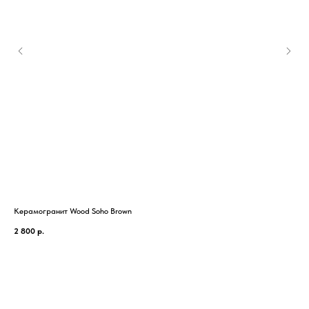
Керамогранит Wood Soho Brown
Кер
2 800
р.
1 7