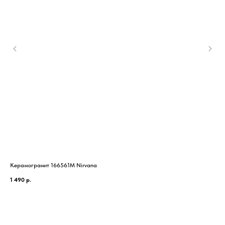
Керамогранит 166561M Nirvana
Кер
1 490
р.
1 2