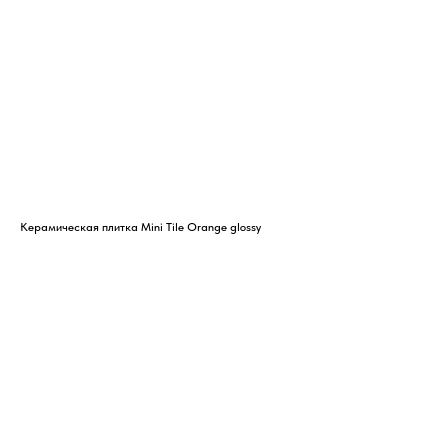
Керамическая плитка Mini Tile Orange glossy
Кер
1 4