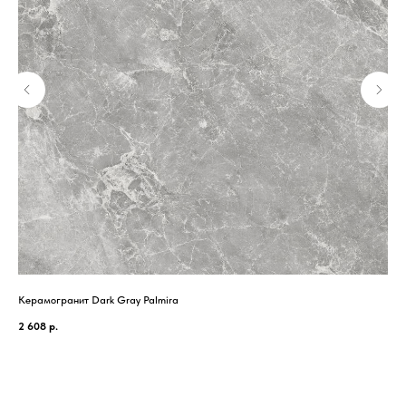
Керамогранит Dark Gray Palmira
Кер
2 608
р.
1 7