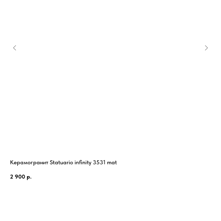
Керамогранит Statuario infinity 3531 mat
Кер
2 900
р.
1 1