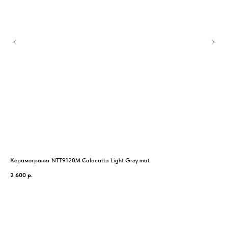
Керамогранит NTT9120M Calacatta Light Grey mat
Кер
2 600
р.
2 8