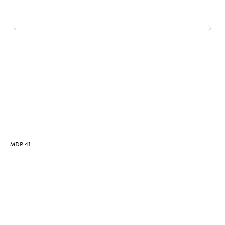
MDP 41
MD
510