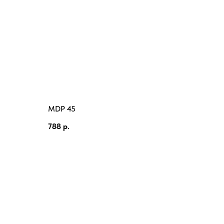
MDP 45
788
р.