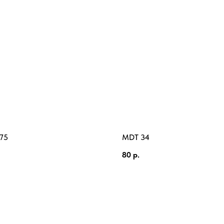
75
MDT 34
80
р.