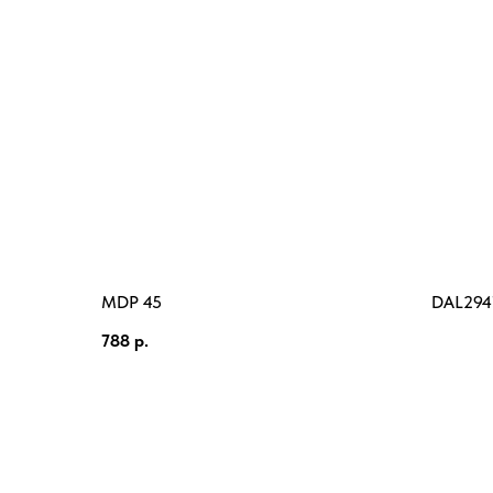
MDP 45
DAL294
788
р.