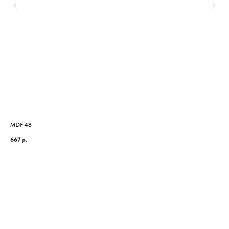
MDF 48
MD
667
р.
56