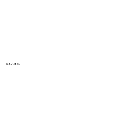
DA29475
MD
84