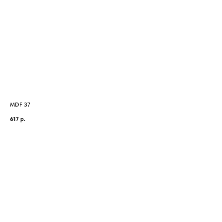
MDF 37
MD
617
р.
88