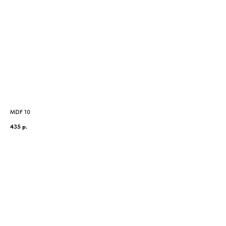
MDF 10
MDF
435
р.
679