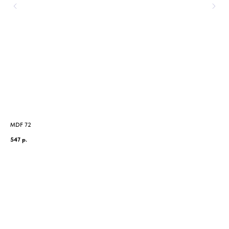
MDF 72
MDF
547
р.
375