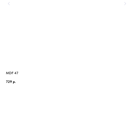
MDF 47
Моз
729
р.