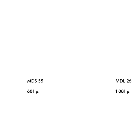
MDS 55
MDL 26
601
р.
1 081
р.