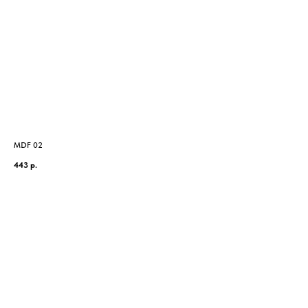
MDF 02
MD
443
р.
63