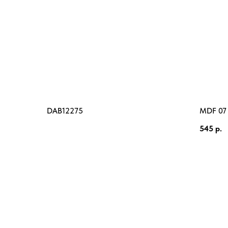
DAB12275
MDF 07
545
р.