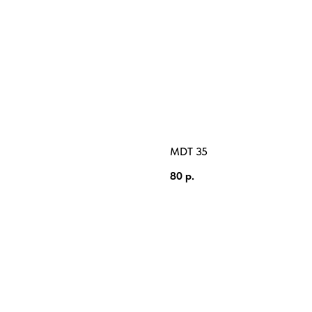
MDT 35
80
р.