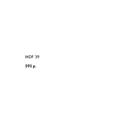
MDF 39
593
р.