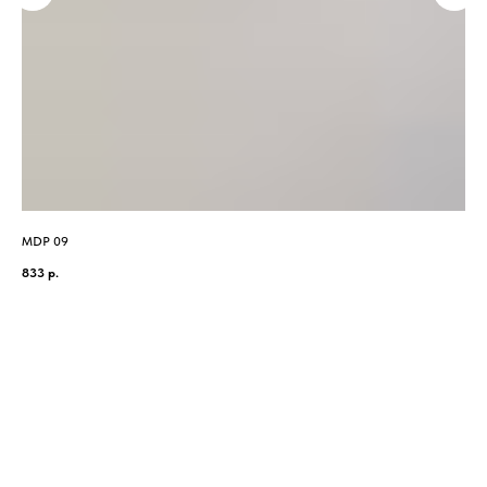
MDP 09
DA
833
р.