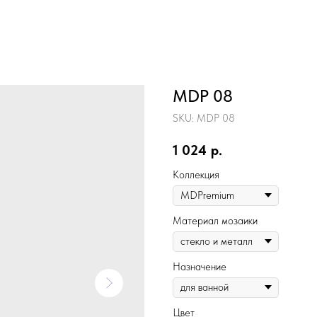
MDP 08
SKU:
MDP 08
1 024
р.
Коллекция
Материал мозаики
Назначение
Цвет