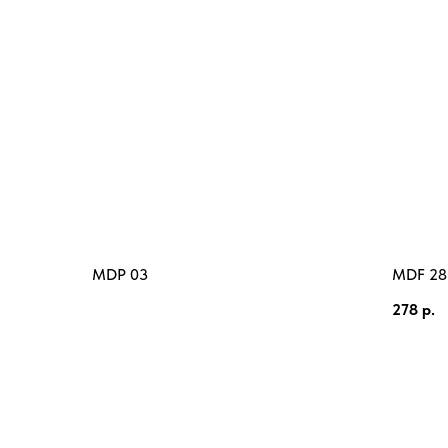
MDP 03
MDF 28
278
р.