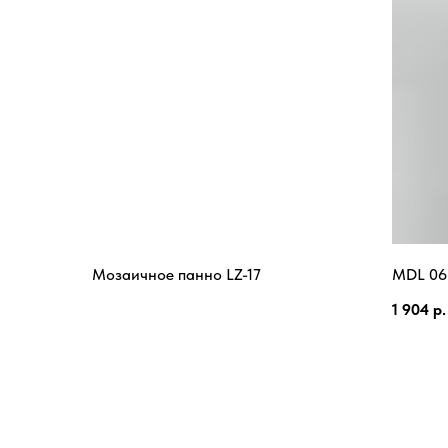
Мозаичное панно LZ-17
MDL 06
1 904
р.