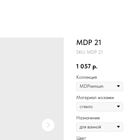
MDP 21
SKU:
MDP 21
1 057
р.
Коллекция
Материал мозаики
Назначение
Цвет