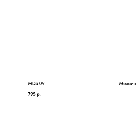
MDS 09
Мозаич
795
р.