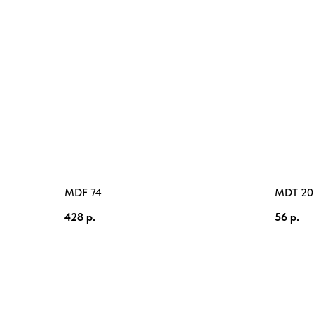
MDF 74
MDT 20
428
р.
56
р.