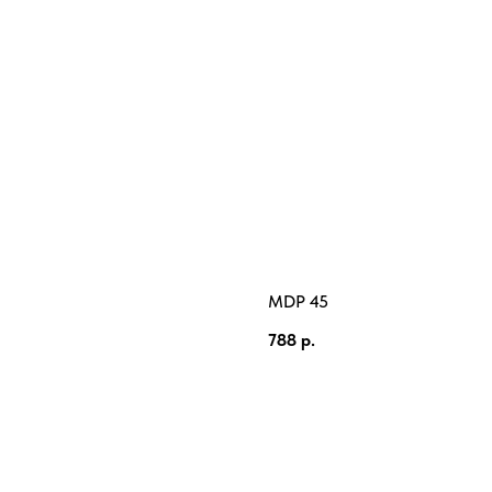
MDP 45
788
р.