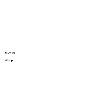
MDF 10
MD
435
р.
895